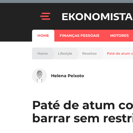
HOME
FINANÇAS PESSOAIS
MOTORES
Home
Lifestyle
Receitas
Paté de atum c
Helena Peixoto
Paté de atum co
barrar sem restr