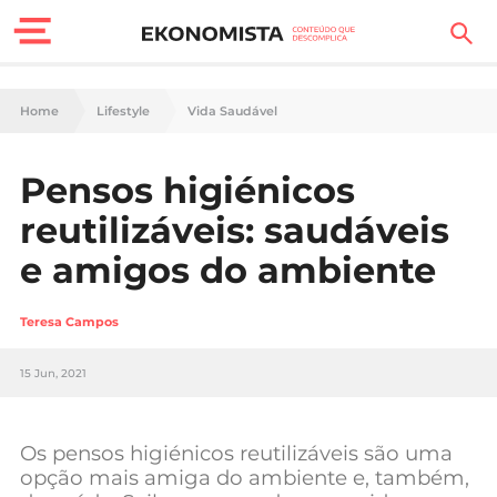
Finanças Pessoais
Home
Lifestyle
Vida Saudável
Motores
Pensos higiénicos
Carreira
reutilizáveis: saudáveis
Casa
e amigos do ambiente
Lifestyle
Teresa Campos
Sociedade
15 Jun, 2021
Tecnologia
Os pensos higiénicos reutilizáveis são uma
Negócios
opção mais amiga do ambiente e, também,