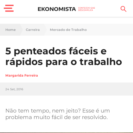
Finanças Pessoais
Home
Carreira
Mercado de Trabalho
Motores
5 penteados fáceis e
Carreira
rápidos para o trabalho
Casa
Margarida Ferreira
Lifestyle
24 Set, 2016
Sociedade
Tecnologia
Não tem tempo, nem jeito? Esse é um
problema muito fácil de ser resolvido.
Negócios