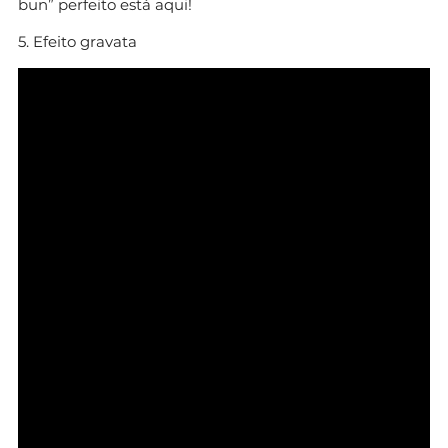
bun” perfeito está aqui!
5. Efeito gravata