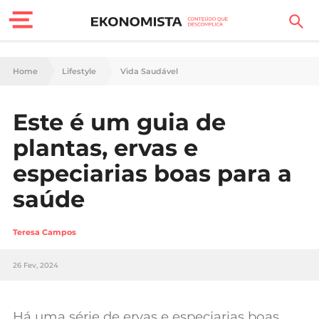
Finanças Pessoais
Home
Lifestyle
Vida Saudável
Motores
Este é um guia de
Carreira
plantas, ervas e
Casa
especiarias boas para a
saúde
Lifestyle
Sociedade
Teresa Campos
Tecnologia
26 Fev, 2024
Negócios
Há uma série de ervas e especiarias boas