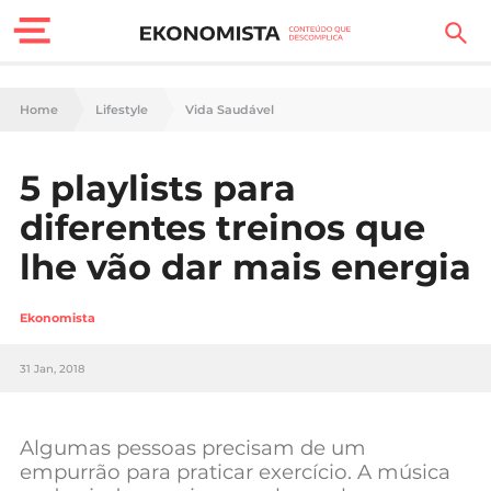
Finanças Pessoais
Home
Lifestyle
Vida Saudável
Motores
5 playlists para
Carreira
diferentes treinos que
Casa
lhe vão dar mais energia
Lifestyle
Ekonomista
Sociedade
31 Jan, 2018
Tecnologia
Algumas pessoas precisam de um
Negócios
empurrão para praticar exercício. A música