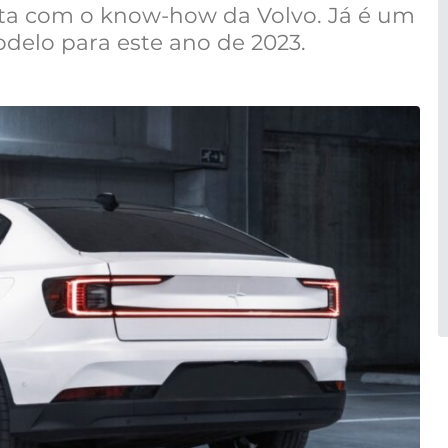
nta com o know-how da Volvo. Já é um
delo para este ano de 2023.