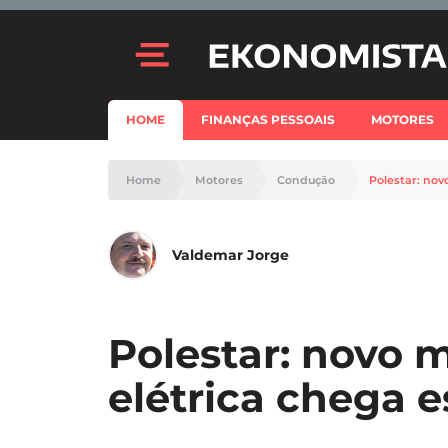
HOME
FINANÇAS PESSOAIS
MOTORES
Home
Motores
Condução
Polestar: nov
Valdemar Jorge
Polestar: novo 
elétrica chega e