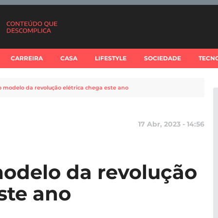
CARREIRA
CASA
LIFESTYLE
SOCIEDADE
TECN
o modelo da revolução elétrica chega este ano
17 Abr, 2023 - 14:56
modelo da revolução
ste ano