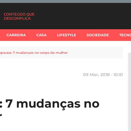
CARREIRA
CASA
LIFESTYLE
SOCIEDADE
TECN
pausa: 7 mudanças no corpo da mulher
09 Mar, 2018 - 10:51
 7 mudanças no
r