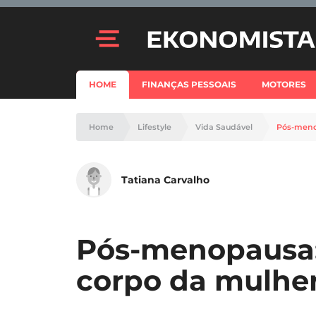
HOME
FINANÇAS PESSOAIS
MOTORES
Home
Lifestyle
Vida Saudável
Pós-meno
Tatiana Carvalho
Pós-menopausa:
corpo da mulhe