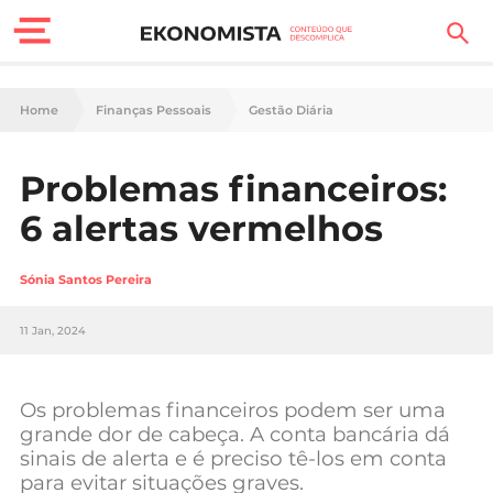
Finanças Pessoais
Home
Finanças Pessoais
Gestão Diária
Motores
Problemas financeiros:
Carreira
6 alertas vermelhos
Casa
Sónia Santos Pereira
Lifestyle
11 Jan, 2024
Sociedade
Tecnologia
Os problemas financeiros podem ser uma
grande dor de cabeça. A conta bancária dá
sinais de alerta e é preciso tê-los em conta
Negócios
para evitar situações graves.