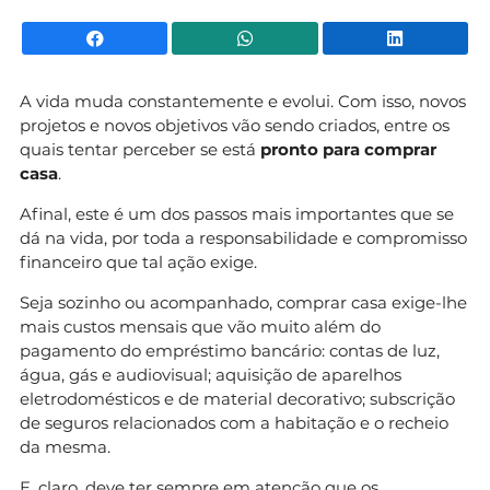
Facebook
WhatsApp
Li
A vida muda constantemente e evolui. Com isso, novos
projetos e novos objetivos vão sendo criados, entre os
quais tentar perceber se está
pronto para comprar
casa
.
Afinal, este é um dos passos mais importantes que se
dá na vida, por toda a responsabilidade e compromisso
financeiro que tal ação exige.
Seja sozinho ou acompanhado, comprar casa exige-lhe
mais custos mensais que vão muito além do
pagamento do empréstimo bancário: contas de luz,
água, gás e audiovisual; aquisição de aparelhos
eletrodomésticos e de material decorativo; subscrição
de seguros relacionados com a habitação e o recheio
da mesma.
E, claro, deve ter sempre em atenção que os