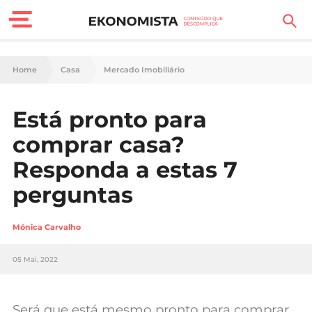
Finanças Pessoais
Home
Casa
Mercado Imobiliário
Motores
Está pronto para
Carreira
comprar casa?
Casa
Responda a estas 7
perguntas
Lifestyle
Sociedade
Mónica Carvalho
Tecnologia
05 Mai, 2022
Negócios
Será que está mesmo pronto para comprar