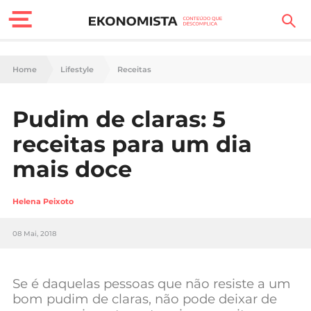
Finanças Pessoais
Home
Lifestyle
Receitas
Motores
Pudim de claras: 5
Carreira
receitas para um dia
Casa
mais doce
Lifestyle
Helena Peixoto
Sociedade
08 Mai, 2018
Tecnologia
Se é daquelas pessoas que não resiste a um
Negócios
bom pudim de claras, não pode deixar de