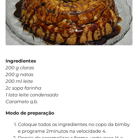
Ingredientes
200 g claras
200 g natas
200 ml leite
2c sopa farinha
1 lata leite condensado
Caramelo q.b.
Modo de preparação
Coloque todos os ingredientes no copo da bimby
e programe 2minutos na velocidade 4.
Depois de caramelizar a forma, verta para lá a