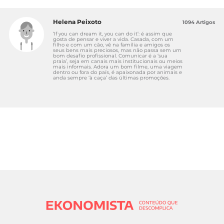
Helena Peixoto
1094 Artigos
‘If you can dream it, you can do it’: é assim que
gosta de pensar e viver a vida. Casada, com um
filho e com um cão, vê na família e amigos os
seus bens mais preciosos, mas não passa sem um
bom desafio profissional. Comunicar é a ‘sua
praia’, seja em canais mais institucionais ou meios
mais informais. Adora um bom filme, uma viagem
dentro ou fora do país, é apaixonada por animais e
anda sempre ‘à caça’ das últimas promoções.