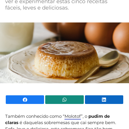
ver e experimentar estas cinco receitas
Mundial 2026
fáceis, leves e deliciosas.
Facebook
WhatsApp
Li
Também conhecido como “
Molotof
”, o
pudim de
claras
é daquelas sobremesas que cai sempre bem.
Fofa, leve e deliciosa, esta sobremesa fica tão bem