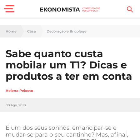
Finanças Pessoais
Home
Casa
Decoração e Bricolage
Motores
Sabe quanto custa
Carreira
mobilar um T1? Dicas e
Casa
produtos a ter em conta
Lifestyle
Helena Peixoto
Sociedade
08 Ago, 2018
Tecnologia
É um dos seus sonhos: emancipar-se e
Negócios
mudar-se para o seu cantinho? Mas, afinal,