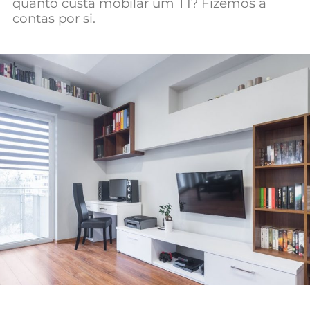
quanto custa mobilar um T1? Fizemos a
Mundial 2026
contas por si.