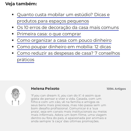
Veja também:
Quanto custa mobilar um estúdio? Dicas e
produtos para espaços pequenos
Os 10 erros de decoração da casa mais comuns
Primeira casa: o que comprar
Como organizar a casa com pouco dinheiro
Como poupar dinheiro em mobília: 12 dicas
Como reduzir as despesas de casa? 7 conselhos
práticos
Helena Peixoto
1094 Artigos
‘If you can dream it, you can do it’: é assim que
gosta de pensar e viver a vida. Casada, com um
filho e com um cão, vê na família e amigos os
seus bens mais preciosos, mas não passa sem um
bom desafio profissional. Comunicar é a ‘sua
praia’, seja em canais mais institucionais ou meios
mais informais. Adora um bom filme, uma viagem
dentro ou fora do país, é apaixonada por animais e
anda sempre ‘à caça’ das últimas promoções.