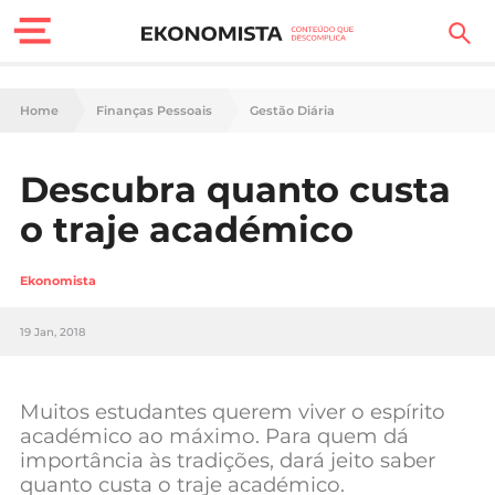
Finanças Pessoais
Home
Finanças Pessoais
Gestão Diária
Motores
Descubra quanto custa
Carreira
o traje académico
Casa
Ekonomista
Lifestyle
19 Jan, 2018
Sociedade
Tecnologia
Muitos estudantes querem viver o espírito
académico ao máximo. Para quem dá
importância às tradições, dará jeito saber
Negócios
quanto custa o traje académico.