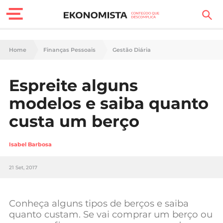
Finanças Pessoais
Home
Finanças Pessoais
Gestão Diária
Motores
Espreite alguns
Carreira
modelos e saiba quanto
Casa
custa um berço
Lifestyle
Isabel Barbosa
Sociedade
21 Set, 2017
Tecnologia
Conheça alguns tipos de berços e saiba
Negócios
quanto custam. Se vai comprar um berço ou