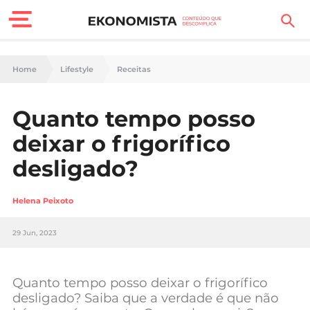
Finanças Pessoais
Home
Lifestyle
Receitas
Motores
Quanto tempo posso
Carreira
deixar o frigorífico
Casa
desligado?
Lifestyle
Helena Peixoto
Sociedade
29 Jun, 2023
Tecnologia
Quanto tempo posso deixar o frigorífico
Negócios
desligado? Saiba que a verdade é que não