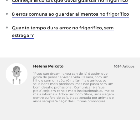
Conheça 18 coisas que devia guardar no frigorífico
8 erros comuns ao guardar alimentos no frigorífico
Quanto tempo dura arroz no frigorífico, sem
estragar?
Helena Peixoto
1094 Artigos
‘If you can dream it, you can do it’: é assim que
gosta de pensar e viver a vida. Casada, com um
filho e com um cão, vê na família e amigos os
seus bens mais preciosos, mas não passa sem um
bom desafio profissional. Comunicar é a ‘sua
praia’, seja em canais mais institucionais ou meios
mais informais. Adora um bom filme, uma viagem
dentro ou fora do país, é apaixonada por animais e
anda sempre ‘à caça’ das últimas promoções.