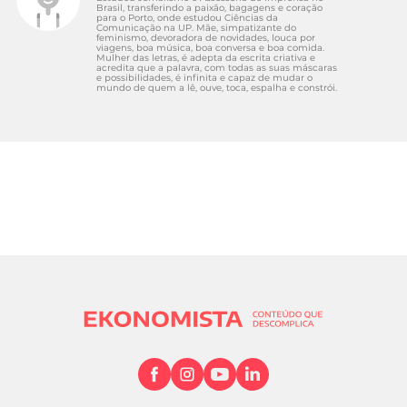
Brasil, transferindo a paixão, bagagens e coração
para o Porto, onde estudou Ciências da
Comunicação na UP. Mãe, simpatizante do
feminismo, devoradora de novidades, louca por
viagens, boa música, boa conversa e boa comida.
Mulher das letras, é adepta da escrita criativa e
acredita que a palavra, com todas as suas máscaras
e possibilidades, é infinita e capaz de mudar o
mundo de quem a lê, ouve, toca, espalha e constrói.