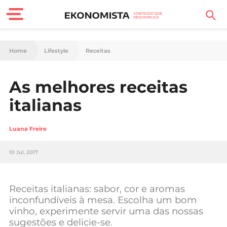
Finanças Pessoais
Home
Lifestyle
Receitas
Motores
As melhores receitas
Carreira
italianas
Casa
Luana Freire
Lifestyle
10 Jul, 2017
Sociedade
Tecnologia
Receitas italianas: sabor, cor e aromas
inconfundíveis à mesa. Escolha um bom
vinho, experimente servir uma das nossas
Negócios
sugestões e delicie-se.