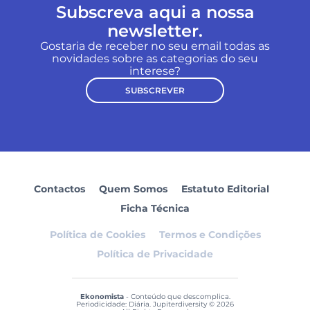
Subscreva aqui a nossa
newsletter.
Gostaria de receber no seu email todas as
novidades sobre as categorias do seu
interese?
SUBSCREVER
Contactos
Quem Somos
Estatuto Editorial
Ficha Técnica
Política de Cookies
Termos e Condições
Política de Privacidade
Ekonomista
- Conteúdo que descomplica.
Periodicidade: Diária. Jupiterdiversity © 2026