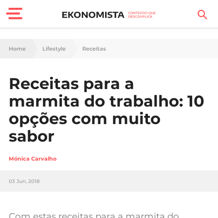
Finanças Pessoais
Home
Lifestyle
Receitas
Motores
Receitas para a
Carreira
marmita do trabalho: 10
Casa
opções com muito
sabor
Lifestyle
Sociedade
Mónica Carvalho
Tecnologia
03 Jun, 2018
Negócios
Com estas receitas para a marmita do