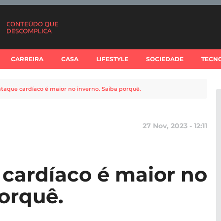
CARREIRA
CASA
LIFESTYLE
SOCIEDADE
TECN
ataque cardíaco é maior no inverno. Saiba porquê.
27 Nov, 2023 - 12:11
 cardíaco é maior no
porquê.