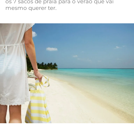
os 7 sacos de praia para o verão que vai
Mundial 2026
mesmo querer ter.