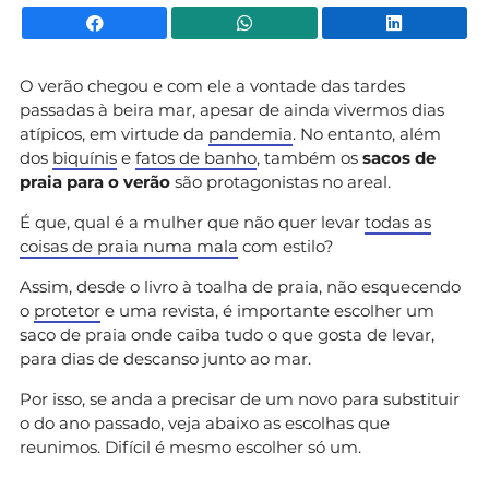
Facebook
WhatsApp
Li
O verão chegou e com ele a vontade das tardes
passadas à beira mar, apesar de ainda vivermos dias
atípicos, em virtude da
pandemia
. No entanto, além
dos
biquínis
e
fatos de banho
, também os
sacos de
praia
para o verão
são protagonistas no areal.
É que, qual é a mulher que não quer levar
todas as
coisas de praia numa mala
com estilo?
Assim, desde o livro à toalha de praia, não esquecendo
o
protetor
e uma revista, é importante escolher um
saco de praia onde caiba tudo o que gosta de levar,
para dias de descanso junto ao mar.
Por isso, se anda a precisar de um novo para substituir
o do ano passado, veja abaixo as escolhas que
reunimos. Difícil é mesmo escolher só um.