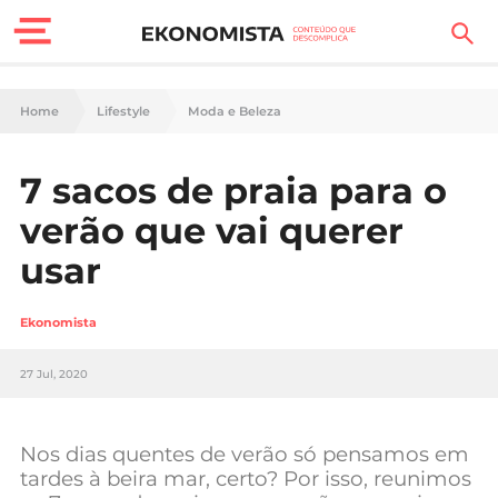
Finanças Pessoais
Home
Lifestyle
Moda e Beleza
Motores
7 sacos de praia para o
Carreira
verão que vai querer
Casa
usar
Lifestyle
Ekonomista
Sociedade
27 Jul, 2020
Tecnologia
Nos dias quentes de verão só pensamos em
Negócios
tardes à beira mar, certo? Por isso, reunimos