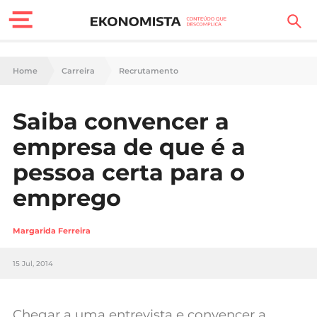
Finanças Pessoais
Home
Carreira
Recrutamento
Motores
Saiba convencer a
Carreira
empresa de que é a
Casa
pessoa certa para o
emprego
Lifestyle
Sociedade
Margarida Ferreira
Tecnologia
15 Jul, 2014
Negócios
Chegar a uma entrevista e convencer a