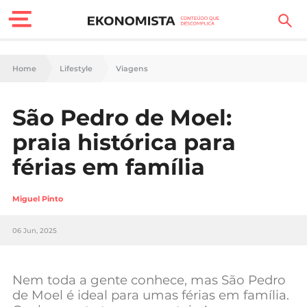
Finanças Pessoais
Home
Lifestyle
Viagens
Motores
São Pedro de Moel:
Carreira
praia histórica para
Casa
férias em família
Lifestyle
Miguel Pinto
Sociedade
06 Jun, 2025
Tecnologia
Nem toda a gente conhece, mas São Pedro
Negócios
de Moel é ideal para umas férias em família.