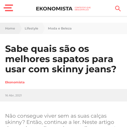
Finanças Pessoais
Home
Lifestyle
Moda e Beleza
Motores
Sabe quais são os
Carreira
melhores sapatos para
Casa
usar com skinny jeans?
Lifestyle
Ekonomista
Sociedade
16 Abr, 2021
Tecnologia
Não consegue viver sem as suas calças
Negócios
skinny? Então, continue a ler. Neste artigo