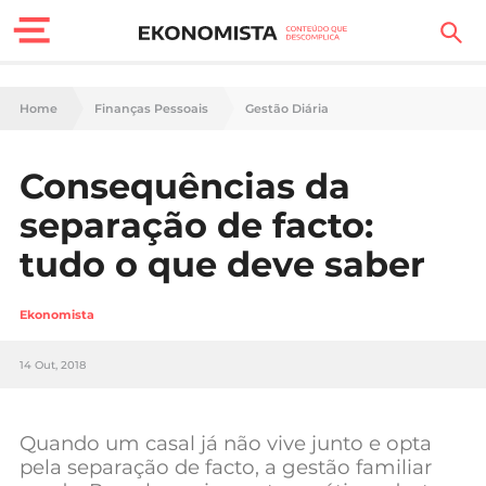
Finanças Pessoais
Home
Finanças Pessoais
Gestão Diária
Motores
Consequências da
Carreira
separação de facto:
Casa
tudo o que deve saber
Lifestyle
Ekonomista
Sociedade
14 Out, 2018
Tecnologia
Quando um casal já não vive junto e opta
Negócios
pela separação de facto, a gestão familiar