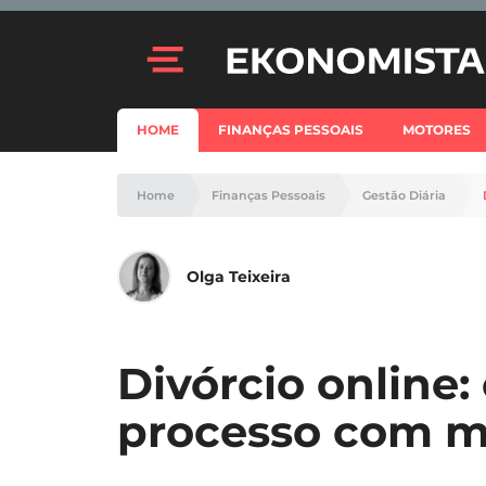
HOME
FINANÇAS PESSOAIS
MOTORES
Home
Finanças Pessoais
Gestão Diária
Olga Teixeira
Divórcio online:
processo com m