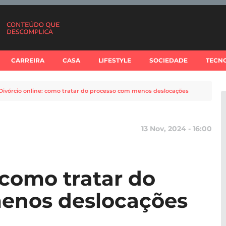
CARREIRA
CASA
LIFESTYLE
SOCIEDADE
TECN
Divórcio online: como tratar do processo com menos deslocações
13 Nov, 2024 - 16:00
 como tratar do
enos deslocações