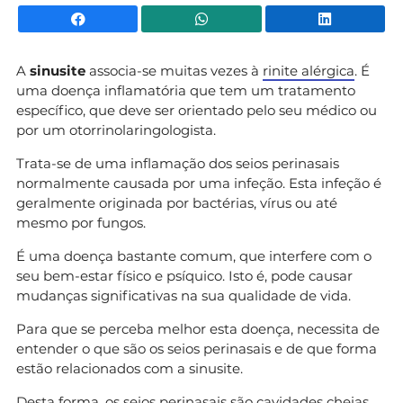
Facebook
WhatsApp
Li
A
sinusite
associa-se muitas vezes à
rinite alérgica
. É
uma doença inflamatória que tem um tratamento
específico, que deve ser orientado pelo seu médico ou
por um otorrinolaringologista.
Trata-se de uma inflamação dos seios perinasais
normalmente causada por uma infeção. Esta infeção é
geralmente originada por bactérias, vírus ou até
mesmo por fungos.
É uma doença bastante comum, que interfere com o
seu bem-estar físico e psíquico. Isto é, pode causar
mudanças significativas na sua qualidade de vida.
Para que se perceba melhor esta doença, necessita de
entender o que são os seios perinasais e de que forma
estão relacionados com a sinusite.
Desta forma, os seios perinasais são cavidades cheias