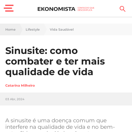
Finanças Pessoais
Home
Lifestyle
Vida Saudável
Motores
Sinusite: como
Carreira
combater e ter mais
Casa
qualidade de vida
Lifestyle
Catarina Milheiro
Sociedade
03 Abr, 2024
Tecnologia
A sinusite é uma doença comum que
Negócios
interfere na qualidade de vida e no bem-