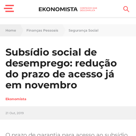
Finanças Pessoais
Home
Finanças Pessoais
Segurança Social
Motores
Subsídio social de
Carreira
desemprego: redução
Casa
do prazo de acesso já
em novembro
Lifestyle
Sociedade
Ekonomista
Tecnologia
21 Out, 2019
Negócios
O prazo de garantia para acesso ao subsídio