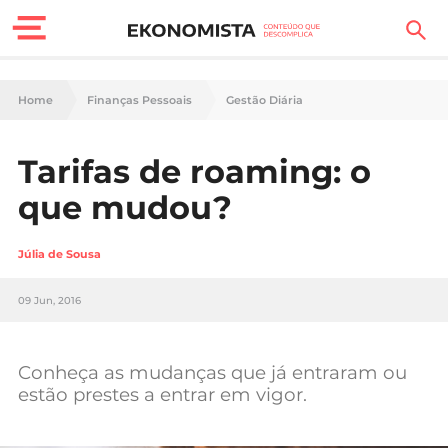
Finanças Pessoais
Home
Finanças Pessoais
Gestão Diária
Motores
Tarifas de roaming: o
Carreira
que mudou?
Casa
Júlia de Sousa
Lifestyle
09 Jun, 2016
Sociedade
Tecnologia
Conheça as mudanças que já entraram ou
estão prestes a entrar em vigor.
Negócios