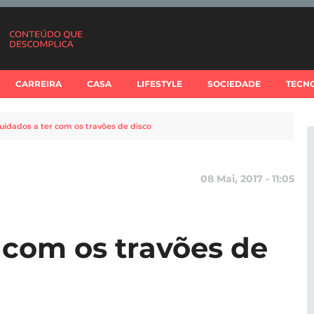
CARREIRA
CASA
LIFESTYLE
SOCIEDADE
TECN
cuidados a ter com os travões de disco
08 Mai, 2017 - 11:05
 com os travões de