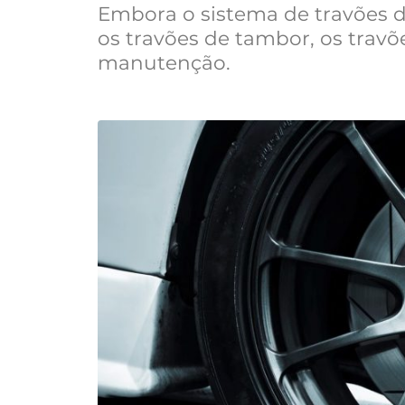
Embora o sistema de travões 
os travões de tambor, os trav
manutenção.