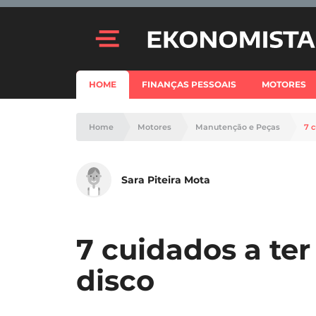
HOME
FINANÇAS PESSOAIS
MOTORES
Home
Motores
Manutenção e Peças
7 
Sara Piteira Mota
7 cuidados a ter
disco