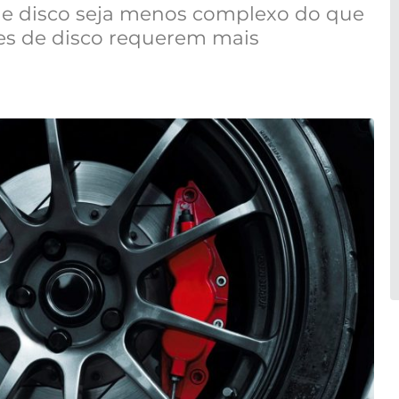
de disco seja menos complexo do que
ões de disco requerem mais