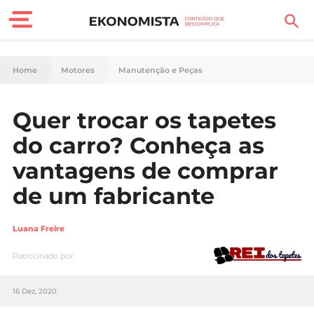
Finanças Pessoais
Home
Motores
Manutenção e Peças
Motores
Quer trocar os tapetes
Carreira
do carro? Conheça as
Casa
vantagens de comprar
de um fabricante
Lifestyle
Sociedade
Luana Freire
Patrocinado por:
Tecnologia
16 Dez, 2020
Negócios