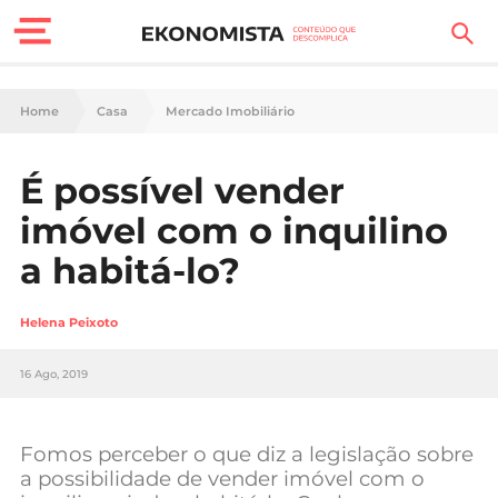
Finanças Pessoais
Home
Casa
Mercado Imobiliário
Motores
É possível vender
Carreira
imóvel com o inquilino
Casa
a habitá-lo?
Lifestyle
Helena Peixoto
Sociedade
16 Ago, 2019
Tecnologia
Fomos perceber o que diz a legislação sobre
Negócios
a possibilidade de vender imóvel com o