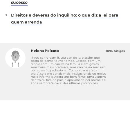
sucesso
Direitos e deveres do inquilino: o que diz a lei para
quem arrenda
Helena Peixoto
1094 Artigos
‘If you can dream it, you can do it’: é assim que
gosta de pensar e viver a vida. Casada, com um
filho e com um cão, vê na família e amigos os
seus bens mais preciosos, mas não passa sem um
bom desafio profissional. Comunicar é a ‘sua
praia’, seja em canais mais institucionais ou meios
mais informais. Adora um bom filme, uma viagem
dentro ou fora do país, é apaixonada por animais e
anda sempre ‘à caça’ das últimas promoções.