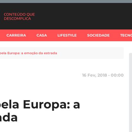
CARREIRA
CASA
LIFESTYLE
SOCIEDADE
TECN
 pela Europa: a emoção da estrada
16 Fev, 2018 - 00:00
pela Europa: a
ada