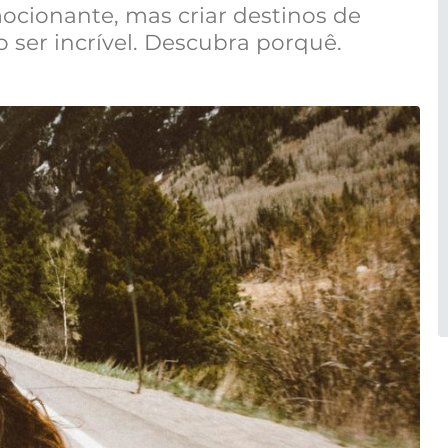
cionante, mas criar destinos de
ser incrível. Descubra porquê.