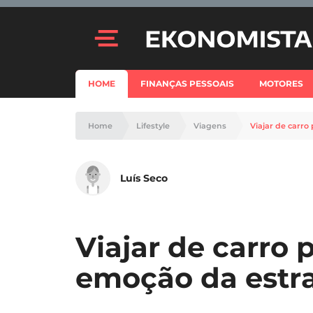
HOME
FINANÇAS PESSOAIS
MOTORES
Home
Lifestyle
Viagens
Viajar de carro
Luís Seco
Viajar de carro 
emoção da estr