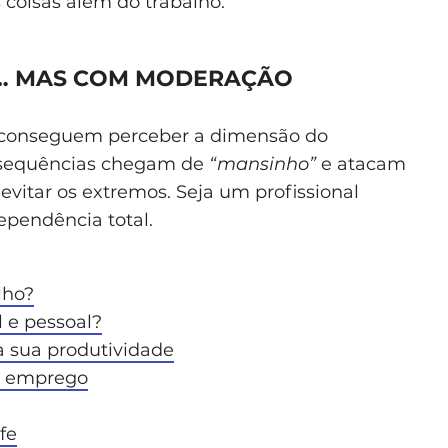
 coisas além do trabalho.
… MAS COM MODERAÇÃO
 conseguem perceber a dimensão do
nsequências chegam de
“mansinho”
e atacam
vitar os extremos. Seja um profissional
ependência total.
lho?
l e pessoal?
 sua produtividade
eu emprego
fe