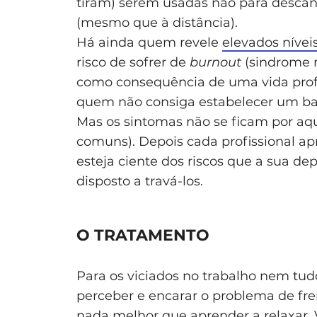
tiram) serem usadas não para descan
(mesmo que à distância).
Há ainda quem revele
elevados nívei
risco de sofrer de
burnout
(sindrome r
como consequência de uma vida prof
quem não consiga estabelecer um bala
Mas os sintomas não se ficam por aqu
comuns). Depois cada profissional ap
esteja ciente dos riscos que a sua de
disposto a travá-los.
O TRATAMENTO
Para os viciados no trabalho nem tud
perceber e encarar o problema de fren
nada melhor que aprender a relaxar.