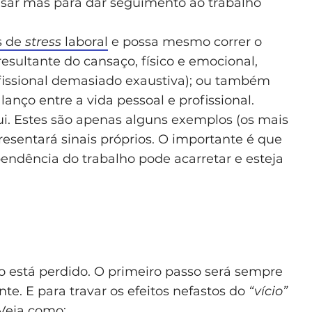
sar mas para dar seguimento ao trabalho
s de
stress
laboral
e possa mesmo correr o
esultante do cansaço, físico e emocional,
issional demasiado exaustiva); ou também
nço entre a vida pessoal e profissional.
i. Estes são apenas alguns exemplos (os mais
resentará sinais próprios. O importante é que
pendência do trabalho pode acarretar e esteja
o está perdido. O primeiro passo será sempre
te. E para travar os efeitos nefastos do
“vício”
 Veja como: