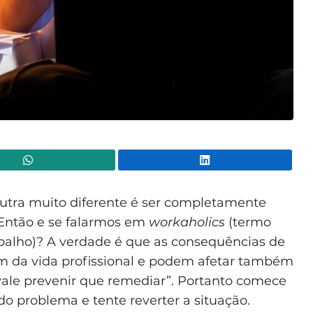
WhatsApp
Lin
outra muito diferente é ser completamente
 Então e se falarmos em
workaholics
(termo
rabalho)? A verdade é que as consequências de
ém da vida profissional e podem afetar também
s vale prevenir que remediar”. Portanto comece
o problema e tente reverter a situação.