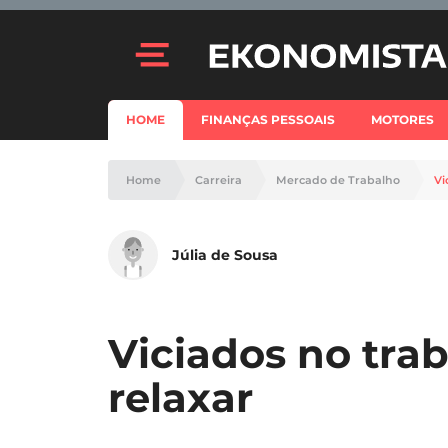
HOME
FINANÇAS PESSOAIS
MOTORES
Home
Carreira
Mercado de Trabalho
Vi
Júlia de Sousa
Viciados no trab
relaxar