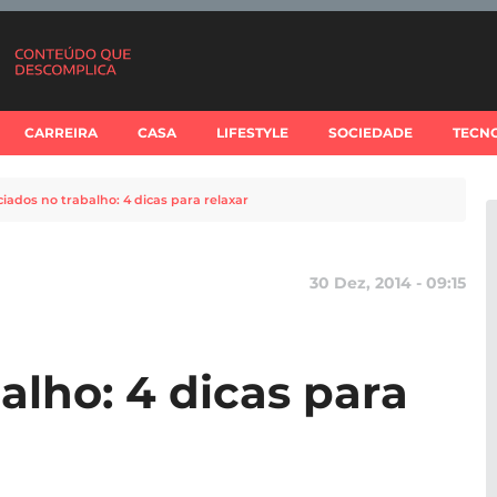
CARREIRA
CASA
LIFESTYLE
SOCIEDADE
TECN
ciados no trabalho: 4 dicas para relaxar
30 Dez, 2014 - 09:15
alho: 4 dicas para