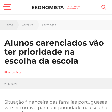
Finanças Pessoais
Home
Carreira
Formação
Motores
Alunos carenciados vão
Carreira
ter prioridade na
Casa
escolha da escola
Lifestyle
Ekonomista
Sociedade
28 Mar, 2018
Tecnologia
Situação financeira das famílias portuguesas
Negócios
vai ser motivo para dar prioridade na escolha