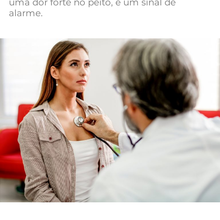
uma dor forte no peito, é um sinal de
Mundial 2026
alarme.