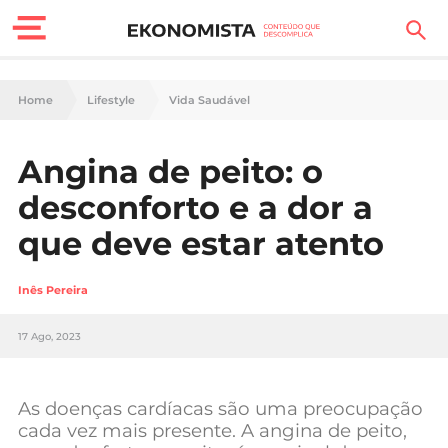
Finanças Pessoais
Home
Lifestyle
Vida Saudável
Motores
Angina de peito: o
Carreira
desconforto e a dor a
Casa
que deve estar atento
Lifestyle
Inês Pereira
Sociedade
17 Ago, 2023
Tecnologia
As doenças cardíacas são uma preocupação
Negócios
cada vez mais presente. A angina de peito,