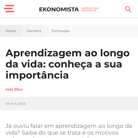
Finanças Pessoais
Home
Carreira
Formação
Motores
Aprendizagem ao longo
Carreira
da vida: conheça a sua
Casa
importância
Lifestyle
Inês Silva
Sociedade
06 Jun, 2023
Tecnologia
Já ouviu falar em aprendizagem ao longo da
Negócios
vida? Saiba do que se trata e os motivos