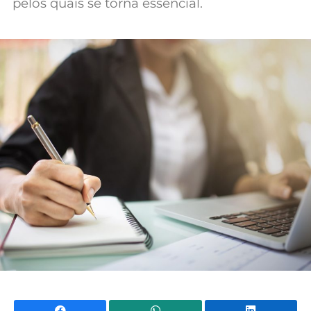
pelos quais se torna essencial.
Mundial 2026
Facebook
WhatsApp
Li