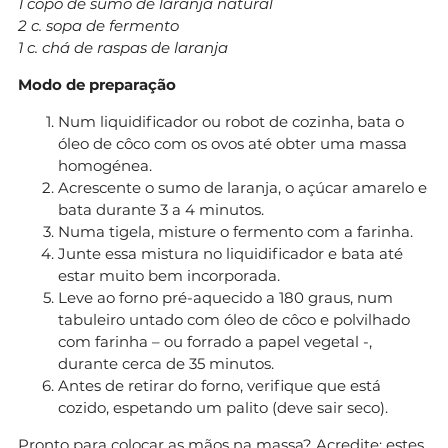
1 copo de sumo de laranja natural
2 c. sopa de fermento
1 c. chá de raspas de laranja
Modo de preparação
Num liquidificador ou robot de cozinha, bata o
óleo de côco com os ovos até obter uma massa
homogénea.
Acrescente o sumo de laranja, o açúcar amarelo e
bata durante 3 a 4 minutos.
Numa tigela, misture o fermento com a farinha.
Junte essa mistura no liquidificador e bata até
estar muito bem incorporada.
Leve ao forno pré-aquecido a 180 graus, num
tabuleiro untado com óleo de côco e polvilhado
com farinha – ou forrado a papel vegetal -,
durante cerca de 35 minutos.
Antes de retirar do forno, verifique que está
cozido, espetando um palito (deve sair seco).
Pronto para colocar as mãos na massa? Acredite: estes