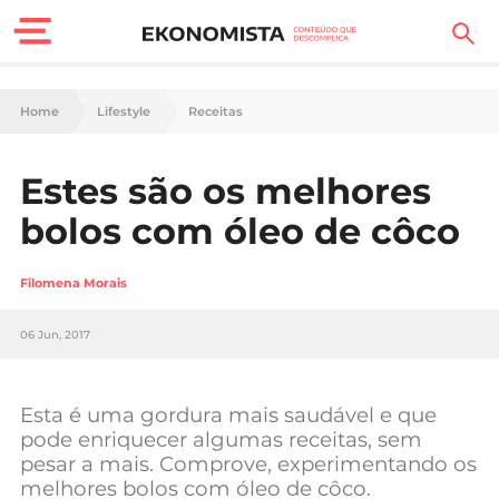
Finanças Pessoais
Home
Lifestyle
Receitas
Motores
Estes são os melhores
Carreira
bolos com óleo de côco
Casa
Filomena Morais
Lifestyle
06 Jun, 2017
Sociedade
Tecnologia
Esta é uma gordura mais saudável e que
pode enriquecer algumas receitas, sem
pesar a mais. Comprove, experimentando os
Negócios
melhores bolos com óleo de côco.