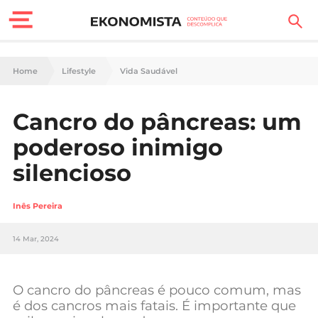
Finanças Pessoais
Home
Lifestyle
Vida Saudável
Motores
Cancro do pâncreas: um
Carreira
poderoso inimigo
Casa
silencioso
Lifestyle
Inês Pereira
Sociedade
14 Mar, 2024
Tecnologia
O cancro do pâncreas é pouco comum, mas
Negócios
é dos cancros mais fatais. É importante que