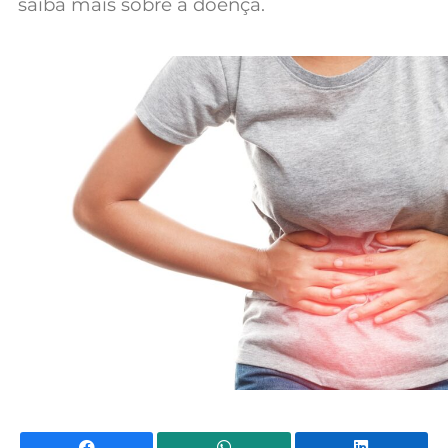
saiba mais sobre a doença.
Mundial 2026
Facebook
WhatsApp
Li