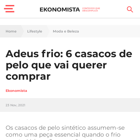
Finanças Pessoais
Home
Lifestyle
Moda e Beleza
Motores
Adeus frio: 6 casacos de
Carreira
pelo que vai querer
Casa
comprar
Lifestyle
Ekonomista
Sociedade
23 Nov, 2021
Tecnologia
Os casacos de pelo sintético assumem-se
Negócios
como uma peça essencial quando o frio