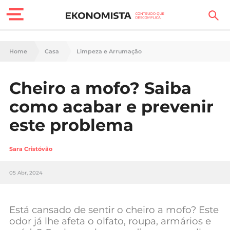
Finanças Pessoais
Home
Casa
Limpeza e Arrumação
Motores
Cheiro a mofo? Saiba
Carreira
como acabar e prevenir
Casa
este problema
Lifestyle
Sara Cristóvão
Sociedade
05 Abr, 2024
Tecnologia
Está cansado de sentir o cheiro a mofo? Este
Negócios
odor já lhe afeta o olfato, roupa, armários e