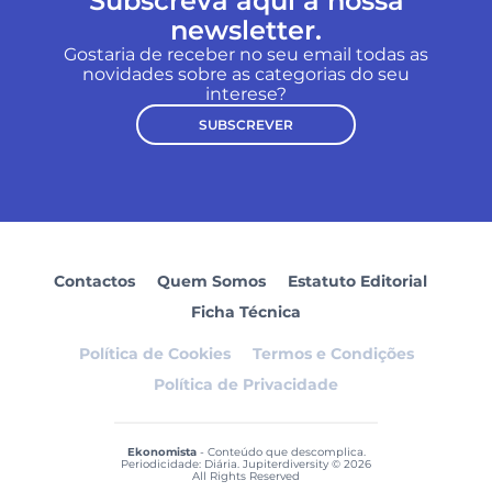
Subscreva aqui a nossa
newsletter.
Gostaria de receber no seu email todas as
novidades sobre as categorias do seu
interese?
SUBSCREVER
Contactos
Quem Somos
Estatuto Editorial
Ficha Técnica
Política de Cookies
Termos e Condições
Política de Privacidade
Ekonomista
- Conteúdo que descomplica.
Periodicidade: Diária. Jupiterdiversity © 2026
All Rights Reserved