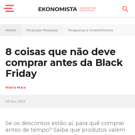
Finanças Pessoais
Home
Finanças Pessoais
Poupança e Investimento
Motores
8 coisas que não deve
Carreira
comprar antes da Black
Casa
Friday
Lifestyle
Marta Maia
Sociedade
03 Nov, 2023
Tecnologia
Se os descontos estão aí, para quê comprar
Negócios
antes de tempo? Saiba que produtos valem