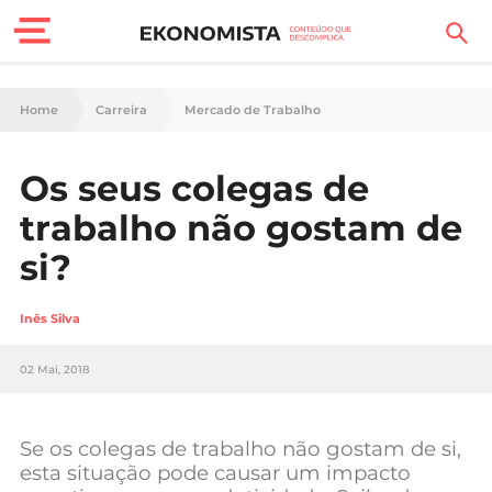
Finanças Pessoais
Home
Carreira
Mercado de Trabalho
Motores
Os seus colegas de
Carreira
trabalho não gostam de
Casa
si?
Lifestyle
Inês Silva
Sociedade
02 Mai, 2018
Tecnologia
Se os colegas de trabalho não gostam de si,
Negócios
esta situação pode causar um impacto