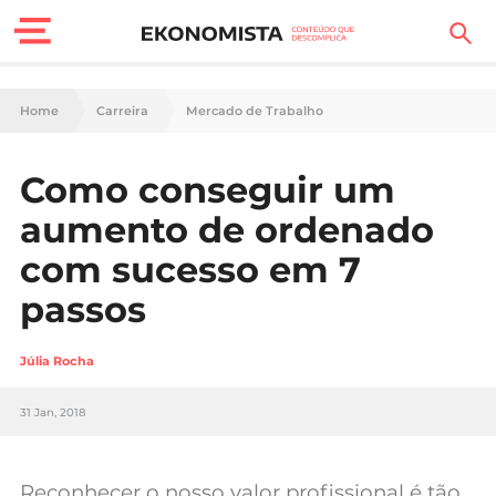
Finanças Pessoais
Home
Carreira
Mercado de Trabalho
Motores
Como conseguir um
Carreira
aumento de ordenado
Casa
com sucesso em 7
passos
Lifestyle
Sociedade
Júlia Rocha
Tecnologia
31 Jan, 2018
Negócios
Reconhecer o nosso valor profissional é tão