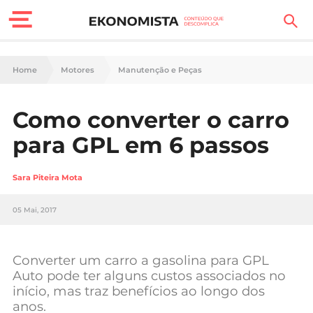
Finanças Pessoais
Home
Motores
Manutenção e Peças
Motores
Como converter o carro
Carreira
para GPL em 6 passos
Casa
Sara Piteira Mota
Lifestyle
05 Mai, 2017
Sociedade
Tecnologia
Converter um carro a gasolina para GPL
Auto pode ter alguns custos associados no
início, mas traz benefícios ao longo dos
Negócios
anos.