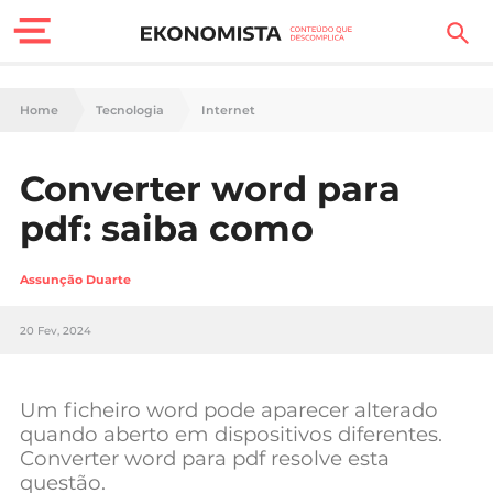
Finanças Pessoais
Home
Tecnologia
Internet
Motores
Converter word para
Carreira
pdf: saiba como
Casa
Assunção Duarte
Lifestyle
20 Fev, 2024
Sociedade
Tecnologia
Um ficheiro word pode aparecer alterado
quando aberto em dispositivos diferentes.
Converter word para pdf resolve esta
Negócios
questão.