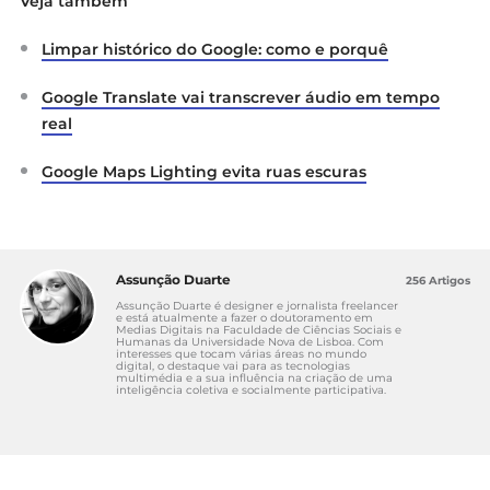
Veja também
Limpar histórico do Google: como e porquê
Google Translate vai transcrever áudio em tempo
real
Google Maps Lighting evita ruas escuras
Assunção Duarte
256 Artigos
Assunção Duarte é designer e jornalista freelancer
e está atualmente a fazer o doutoramento em
Medias Digitais na Faculdade de Ciências Sociais e
Humanas da Universidade Nova de Lisboa. Com
interesses que tocam várias áreas no mundo
digital, o destaque vai para as tecnologias
multimédia e a sua influência na criação de uma
inteligência coletiva e socialmente participativa.