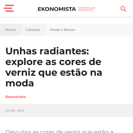
Finanças Pessoais
Home
Lifestyle
Moda e Beleza
Motores
Unhas radiantes:
Carreira
explore as cores de
Casa
verniz que estão na
moda
Lifestyle
Sociedade
Ekonomista
Tecnologia
24 Abr, 2024
Negócios
Descubra as cores de verniz que estão a