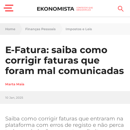
Finanças Pessoais
Home
Finanças Pessoais
Impostos e Leis
Motores
E-Fatura: saiba como
Carreira
corrigir faturas que
Casa
foram mal comunicadas
Lifestyle
Marta Maia
Sociedade
10 Jan, 2025
Tecnologia
Saiba como corrigir faturas que entraram na
Negócios
plataforma com erros de registo e não perca