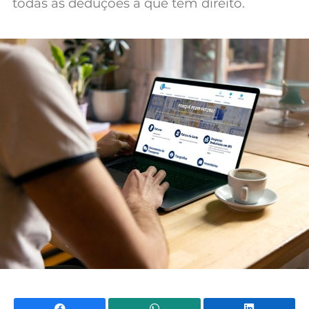
todas as deduções a que tem direito.
Mundial 2026
Facebook
WhatsApp
Li