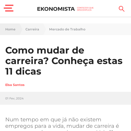
Finanças Pessoais
Home
Carreira
Mercado de Trabalho
Motores
Como mudar de
Carreira
carreira? Conheça estas
Casa
11 dicas
Lifestyle
Elsa Santos
Sociedade
01 Fev, 2024
Tecnologia
Num tempo em que já não existem
Negócios
empregos para a vida, mudar de carreira é