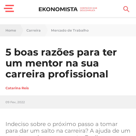
Finanças Pessoais
Home
Carreira
Mercado de Trabalho
Motores
5 boas razões para ter
Carreira
um mentor na sua
Casa
carreira profissional
Lifestyle
Catarina Reis
Sociedade
09 Fev, 2022
Tecnologia
Indeciso sobre o próximo passo a tomar
Negócios
para dar um salto na carreira? A ajuda de um