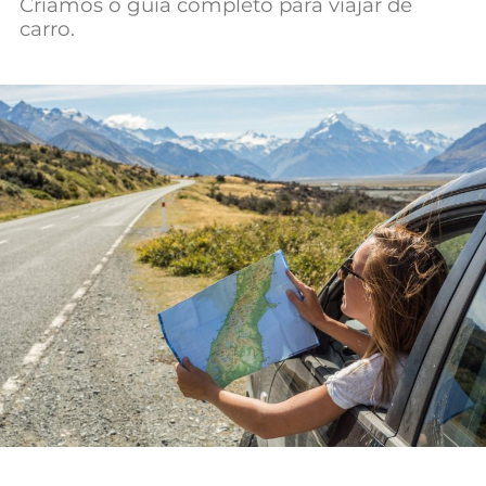
Criamos o guia completo para viajar de
Mundial 2026
carro.