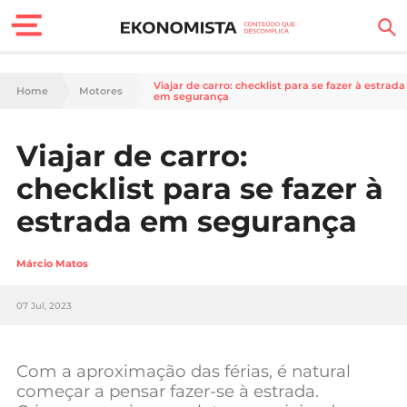
Finanças Pessoais
Viajar de carro: checklist para se fazer à estrada
Home
Motores
em segurança
Motores
Viajar de carro:
Carreira
checklist para se fazer à
Casa
estrada em segurança
Lifestyle
Márcio Matos
Sociedade
07 Jul, 2023
Tecnologia
Com a aproximação das férias, é natural
Negócios
começar a pensar fazer-se à estrada.