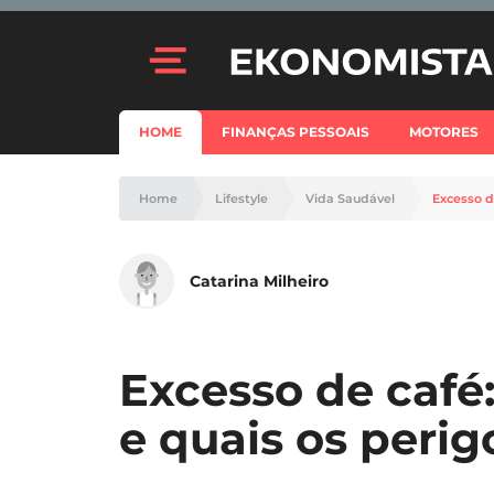
HOME
FINANÇAS PESSOAIS
MOTORES
Home
Lifestyle
Vida Saudável
Excesso d
Catarina Milheiro
Excesso de café
e quais os perig