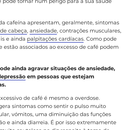
e pode tornar num perigo para a sua saúde
da cafeína apresentam, geralmente, sintomas
 de cabeça
,
ansiedade
, contrações musculares,
ais e ainda
palpitações cardíacas
. Como pode
ue estão associados ao excesso de café podem
ode ainda agravar situações de ansiedade,
depressão
em pessoas que estejam
as.
xcessivo de café é mesmo a overdose.
era sintomas como sentir o pulso muito
ular, vómitos, uma diminuição das funções
ão e ainda diarreia. É por isso extremamente