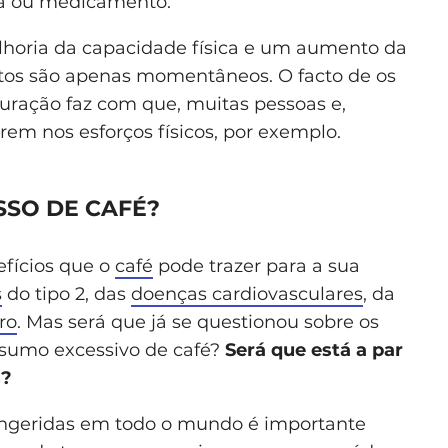
da ou medicamento.
horia da capacidade física e um aumento da
tos são apenas momentâneos. O facto de os
ração faz com que, muitas pessoas e,
rem nos esforços físicos, por exemplo.
SSO DE CAFÉ?
efícios que o
café
pode trazer para a sua
s
do tipo 2, das
doenças cardiovasculares
, da
ro
. Mas será que já se questionou sobre os
nsumo excessivo de café?
Será que está a par
s?
ingeridas em todo o mundo é importante