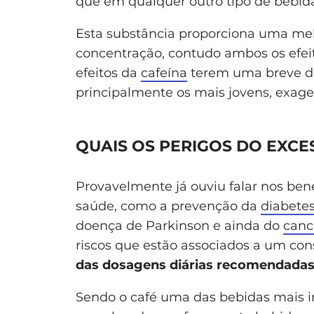
que em qualquer outro tipo de bebi
Esta substância proporciona uma mel
concentração, contudo ambos os efei
efeitos da
cafeína
terem uma breve du
principalmente os mais jovens, exage
QUAIS OS PERIGOS DO EXCE
Provavelmente já ouviu falar nos ben
saúde, como a prevenção da
diabete
doença de Parkinson e ainda do
canc
riscos que estão associados a um co
das dosagens diárias recomendada
Sendo o café uma das bebidas mais 