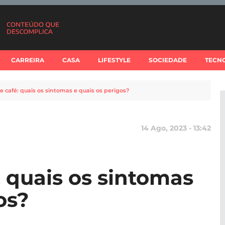
CARREIRA
CASA
LIFESTYLE
SOCIEDADE
TECN
e café: quais os sintomas e quais os perigos?
14 Ago, 2023 - 13:42
: quais os sintomas
os?