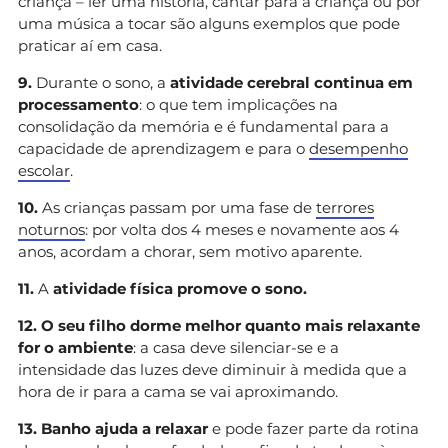
criança – ler uma história, cantar para a criança ou pôr
uma música a tocar são alguns exemplos que pode
praticar aí em casa.
9.
Durante o sono, a
atividade cerebral continua em
processamento
: o que tem implicações na
consolidação da memória e é fundamental para a
capacidade de aprendizagem e para o
desempenho
escolar
.
10.
As crianças passam por uma fase de
terrores
noturnos
: por volta dos 4 meses e novamente aos 4
anos, acordam a chorar, sem motivo aparente.
11.
A
atividade física promove o sono.
12. O seu filho dorme melhor quanto mais relaxante
for o ambiente
: a casa deve silenciar-se e a
intensidade das luzes deve diminuir à medida que a
hora de ir para a cama se vai aproximando.
13. Banho ajuda a relaxar
e pode fazer parte da rotina