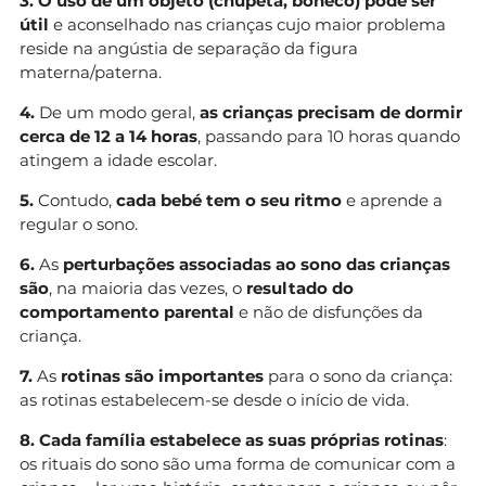
3. O uso de um objeto (chupeta, boneco) pode ser
útil
e aconselhado nas crianças cujo maior problema
reside na angústia de separação da figura
materna/paterna.
4.
De um modo geral,
as crianças precisam de dormir
cerca de 12 a 14 horas
, passando para 10 horas quando
atingem a idade escolar.
5.
Contudo,
cada bebé tem o seu ritmo
e aprende a
regular o sono.
6.
As
perturbações associadas ao sono das crianças
são
, na maioria das vezes, o
resultado do
comportamento parental
e não de disfunções da
criança.
7.
As
rotinas são importantes
para o sono da criança:
as rotinas estabelecem-se desde o início de vida.
8. Cada família estabelece as suas próprias rotinas
:
os rituais do sono são uma forma de comunicar com a