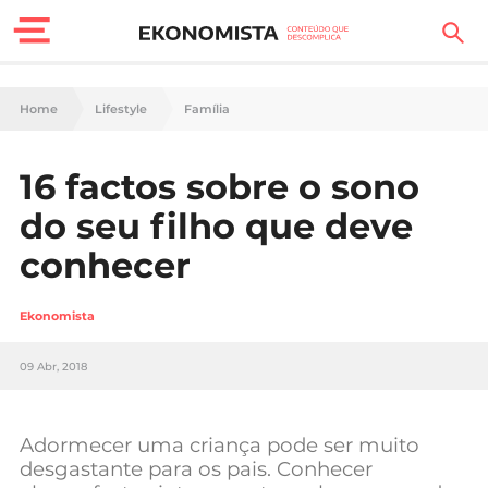
Finanças Pessoais
Home
Lifestyle
Família
Motores
16 factos sobre o sono
Carreira
do seu filho que deve
Casa
conhecer
Lifestyle
Ekonomista
Sociedade
09 Abr, 2018
Tecnologia
Adormecer uma criança pode ser muito
Negócios
desgastante para os pais. Conhecer